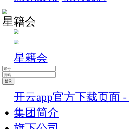
星籍会
星籍会
开云app官方下载页面 
集团简介
旗下公司