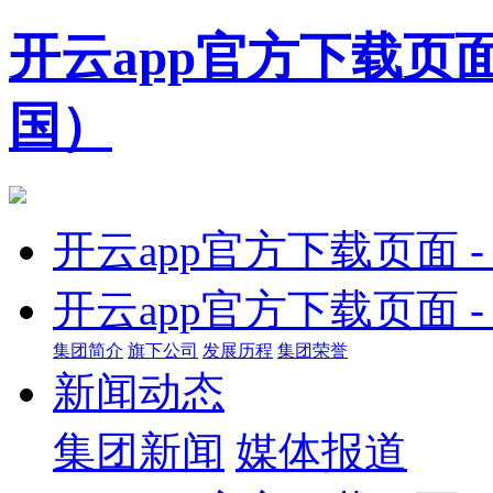
开云app官方下载页面
国）
开云app官方下载页面 
开云app官方下载页面 
集团简介
旗下公司
发展历程
集团荣誉
新闻动态
集团新闻
媒体报道