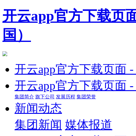
开云app官方下载页面
国）
开云app官方下载页面 
开云app官方下载页面 
集团简介
旗下公司
发展历程
集团荣誉
新闻动态
集团新闻
媒体报道