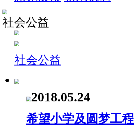
社会公益
社会公益
2018.05.24
希望小学及圆梦工程