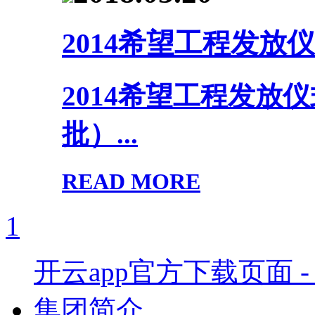
2014希望工程发放
2014希望工程发放
批）...
READ MORE
1
开云app官方下载页面 
集团简介