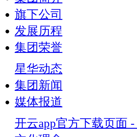
旗下公司
发展历程
集团荣誉
星华动态
集团新闻
媒体报道
开云app官方下载页面 