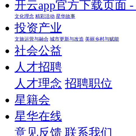
开云app官方下载页面 
文化理念
精彩活动
星华故事
投资产业
文旅运营与融合
城市更新与改造
美丽乡村与赋能
社会公益
人才招聘
人才理念
招聘职位
星籍会
星华在线
意见反馈
联系我们