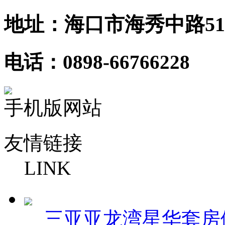
地址：海口市海秀中路51
电话：0898-66766228
手机版网站
友情链接
LINK
三亚亚龙湾星华套房