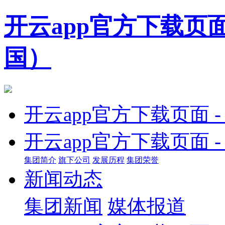
开云app官方下载页面
国）
开云app官方下载页面 
开云app官方下载页面 
集团简介
旗下公司
发展历程
集团荣誉
新闻动态
集团新闻
媒体报道