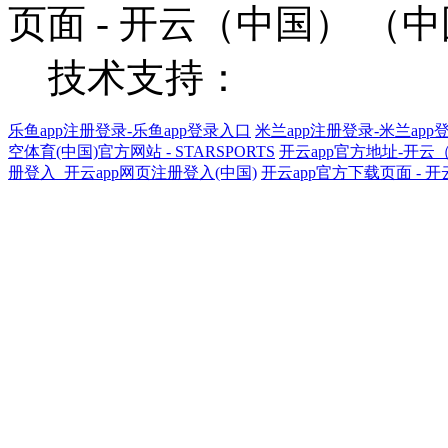
页面 - 开云（中国） 
技术支持：
乐鱼app注册登录-乐鱼app登录入口
米兰app注册登录-米兰app
空体育(中国)官方网站 - STARSPORTS
开云app官方地址-开云
册登入_开云app网页注册登入(中国)
开云app官方下载页面 - 