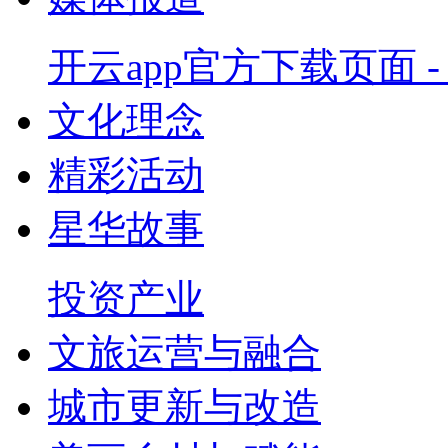
开云app官方下载页面 
文化理念
精彩活动
星华故事
投资产业
文旅运营与融合
城市更新与改造