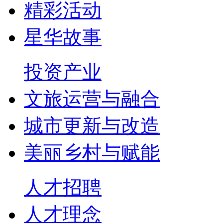
精彩活动
星华故事
投资产业
文旅运营与融合
城市更新与改造
美丽乡村与赋能
人才招聘
人才理念