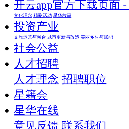
开云app官方下载页面 
文化理念
精彩活动
星华故事
投资产业
文旅运营与融合
城市更新与改造
美丽乡村与赋能
社会公益
人才招聘
人才理念
招聘职位
星籍会
星华在线
意见反馈
联系我们