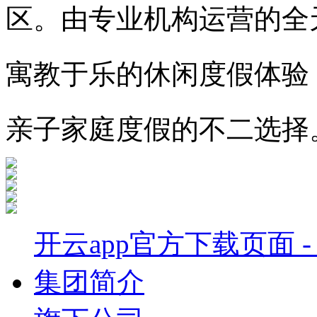
区。由专业机构运营的全
寓教于乐的休闲度假体验
亲子家庭度假的不二选择
开云app官方下载页面 
集团简介