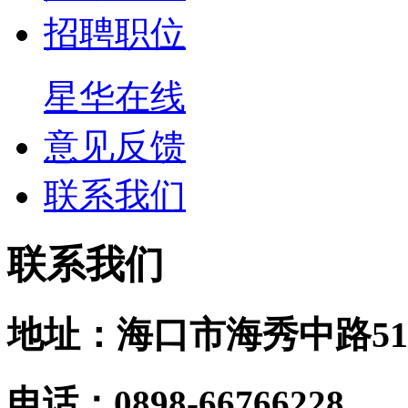
招聘职位
星华在线
意见反馈
联系我们
联系我们
地址：海口市海秀中路51
电话：0898-66766228