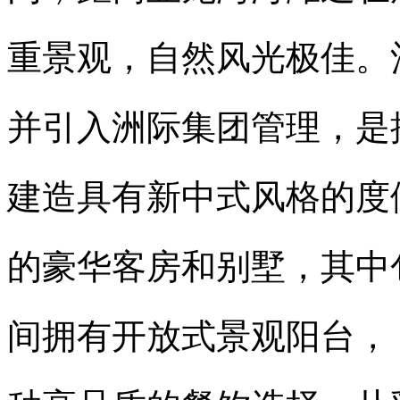
重景观，自然风光极佳。
并引入洲际集团管理，是
建造具有新中式风格的度
的豪华客房和别墅，其中
间拥有开放式景观阳台，