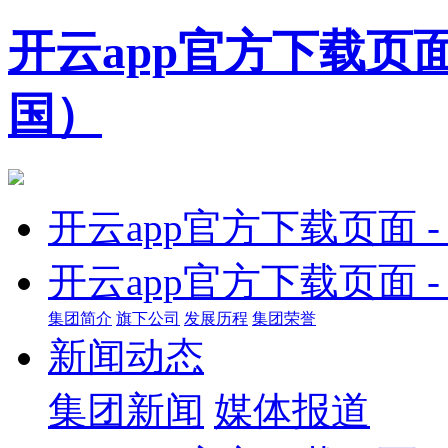
开云app官方下载页面
国）
开云app官方下载页面 
开云app官方下载页面 
集团简介
旗下公司
发展历程
集团荣誉
新闻动态
集团新闻
媒体报道