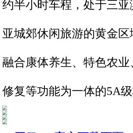
约半小时车程，处于三亚
亚城郊休闲旅游的黄金区
融合康体养生、特色农业
修复等功能为一体的5A