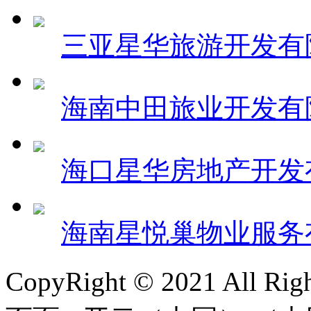
三亚星华旅游开发有
海南中田旅业开发有
海口星华房地产开发
海南星悦巢物业服务
CopyRight © 2021 All 