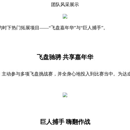
团队风采展示
时下热门拓展项目——“飞盘嘉年华”与“巨人捕手”。
飞盘驰骋 共享嘉年华
溢，主动参与多项飞盘挑战赛，并全身心地投入到比赛当中。为达
巨人捕手 嗨翻作战