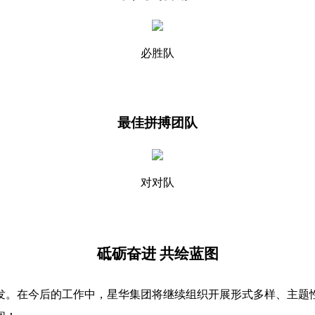
必胜队
最佳拼搏团队
对对队
砥砺奋进 共绘蓝图
发。在今后的工作中，星华集团将继续组织开展形式多样、主题