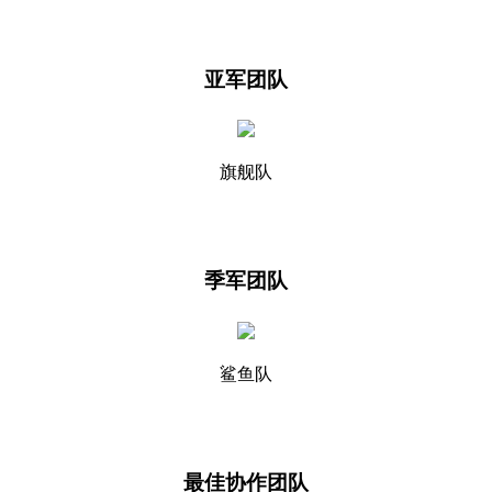
亚军团队
旗舰队
季军团队
鲨鱼队
最佳协作团队