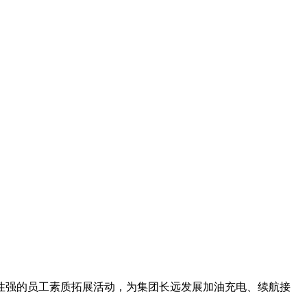
性强的员工素质拓展活动，为集团长远发展加油充电、续航接