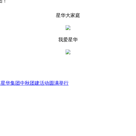
图！
星华大家庭
我爱星华
海南星华集团中秋团建活动圆满举行