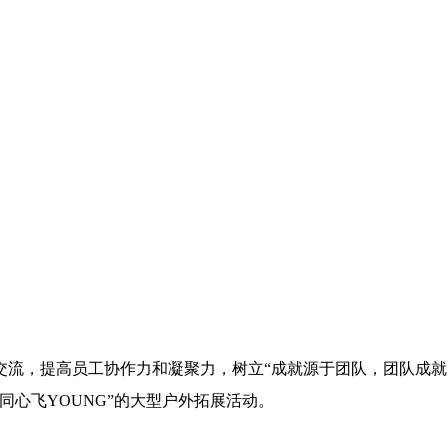
，提高员工协作力和凝聚力，树立“成就源于团队，团队成就自我”
，同心飞YOUNG”的大型户外拓展活动。