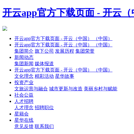
开云app官方下载页面 - 开云
开云app官方下载页面 - 开云（中国） （中国）
开云app官方下载页面 - 开云（中国） （中国）
集团简介
旗下公司
发展历程
集团荣誉
新闻动态
集团新闻
媒体报道
开云app官方下载页面 - 开云（中国） （中国）
文化理念
精彩活动
星华故事
投资产业
文旅运营与融合
城市更新与改造
美丽乡村与赋能
社会公益
人才招聘
人才理念
招聘职位
星籍会
星华在线
意见反馈
联系我们