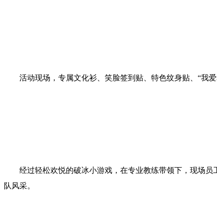
活动现场，专属文化衫、笑脸签到贴、特色纹身贴、“我爱星
经过轻松欢悦的破冰小游戏，在专业教练带领下，现场员
队风采。