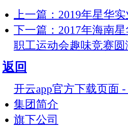
上一篇：2019年星华
下一篇：2017年海南
职工运动会趣味竞赛圆
返回
开云app官方下载页面 
集团简介
旗下公司