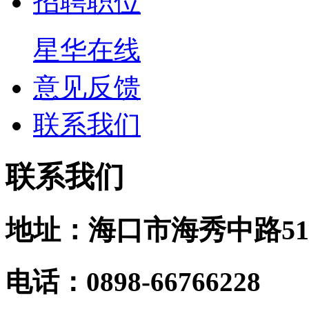
招聘职位
星华在线
意见反馈
联系我们
联系我们
地址：海口市海秀中路51
电话：0898-66766228