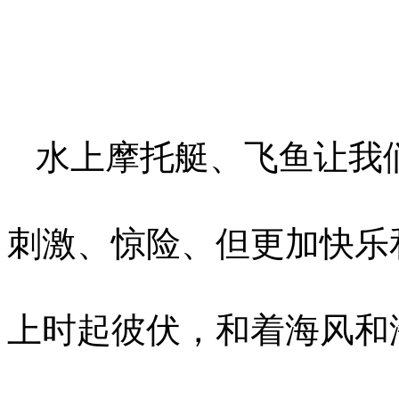
水上摩托艇、飞鱼让我
刺激、惊险、但更加快乐
上时起彼伏，和着海风和