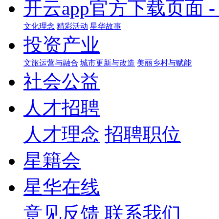
开云app官方下载页面 
文化理念
精彩活动
星华故事
投资产业
文旅运营与融合
城市更新与改造
美丽乡村与赋能
社会公益
人才招聘
人才理念
招聘职位
星籍会
星华在线
意见反馈
联系我们