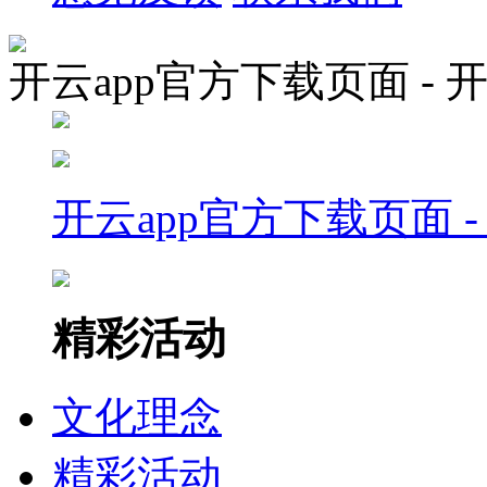
开云app官方下载页面 -
开云app官方下载页面 
精彩活动
文化理念
精彩活动